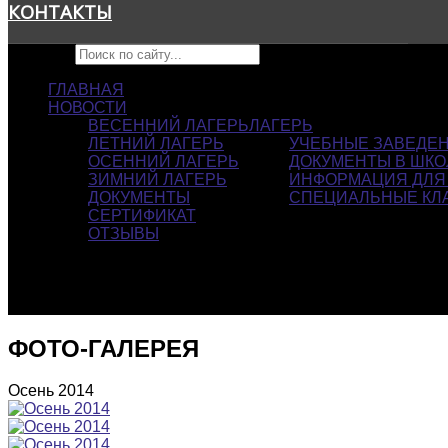
КОНТАКТЫ
Искать...
ГЛАВНАЯ
НОВОСТИ
ВЕСЕННИЙ ЛАГЕРЬ
ЛАГЕРЬ
ЛЕТНИЙ ЛАГЕРЬ
УЧЕБНЫЕ ЗАВЕДЕ
ОСЕННИЙ ЛАГЕРЬ
ДОКУМЕНТЫ В ШКО
ЗИМНИЙ ЛАГЕРЬ
ИНФОРМАЦИЯ ДЛЯ
ДОКУМЕНТЫ
СПЕЦИАЛЬНЫЕ КЛ
СЕРТИФИКАТ
ОТЗЫВЫ
ФОТО-ГАЛЕРЕЯ
Осень 2014