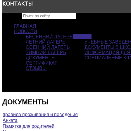
КОНТАКТЫ
Искать...
ГЛАВНАЯ
НОВОСТИ
ВЕСЕННИЙ ЛАГЕРЬ
ЛАГЕРЬ
ЛЕТНИЙ ЛАГЕРЬ
УЧЕБНЫЕ ЗАВЕДЕ
ОСЕННИЙ ЛАГЕРЬ
ДОКУМЕНТЫ В ШКО
ЗИМНИЙ ЛАГЕРЬ
ИНФОРМАЦИЯ ДЛЯ
ДОКУМЕНТЫ
СПЕЦИАЛЬНЫЕ КЛ
СЕРТИФИКАТ
ОТЗЫВЫ
ДОКУМЕНТЫ
правила проживания и поведения
Анкета
Памятка для родителей