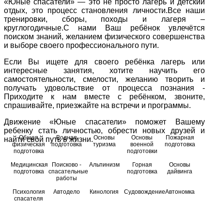
«Юные спасатели» — это не просто лагерь и детский
отдых, это процесс становления личности.Все наши
тренировки, сборы, походы и лагеря –
круглогодичные.С нами Ваш ребёнок увлечётся
поиском знаний, желанием физического совершенства
и выборе своего профессионального пути.
Если Вы ищете для своего ребёнка лагерь или
интересные занятия, хотите научить его
самостоятельности, смелости, желанию творить и
получать удовольствие от процесса познания -
Приходите к нам вместе с ребёнком, звоните,
спрашивайте, приезжайте на встречи и программы.
Движение «Юные спасатели» поможет Вашему
ребенку стать личностью, обрести новых друзей и
Общая
Водная
Основы
Основы
Пожарная
найти свой путь в жизни.
физическая
подготовка
туризма
военной
подготовка
подготовка
подготовки
Медицинская
Поисково -
Альпинизм
Горная
Основы
подготовка
спасательные
подготовка
дайвинга
работы
Психология
Автодело
Кинология
Судовождение
Автономка
спасателя